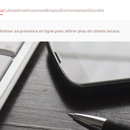
tu
Culture
Divertissement
Emploi
Environnement
Société
imiser sa présence en ligne pour attirer plus de clients locaux