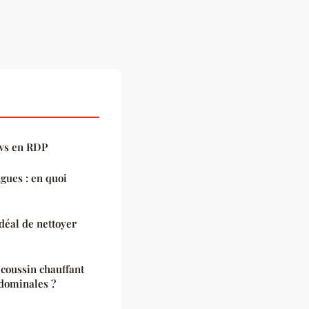
ws en RDP
gues : en quoi
déal de nettoyer
 coussin chauffant
bdominales ?