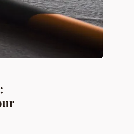
:
our