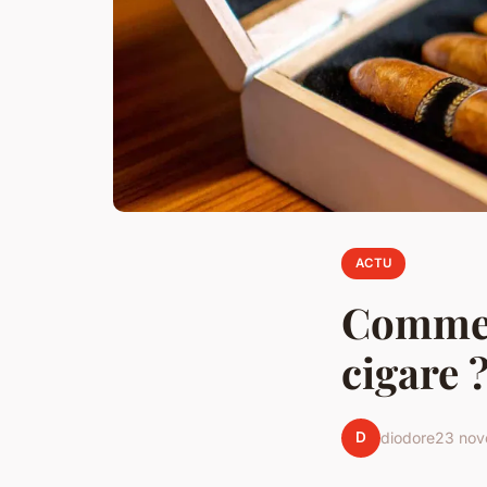
ACTU
Comment
cigare 
D
diodore
23 nov