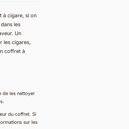
 à cigare, si on
 dans les
saveur. Un
r les cigares,
un coffret à
e de les nettoyer
és.
eur du coffret. Si
formations sur les