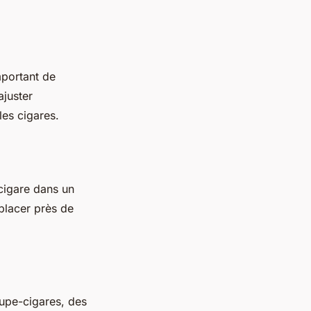
mportant de
ajuster
les cigares.
 cigare dans un
 placer près de
oupe-cigares, des