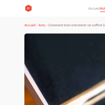
Accueil
Ac
Accueil
›
Actu
›
Comment bien entretenir un coffret à