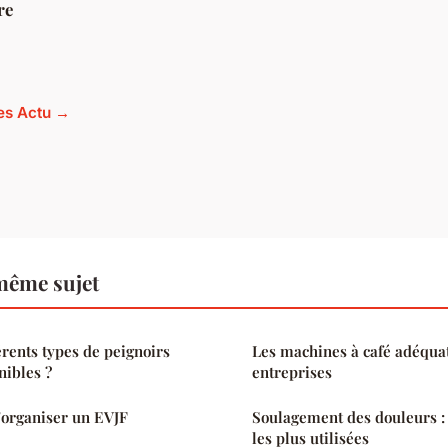
re
les Actu →
même sujet
érents types de peignoirs
Les machines à café adéquat
nibles ?
entreprises
'organiser un EVJF
Soulagement des douleurs : 
les plus utilisées