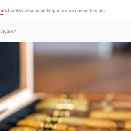
tu
Culture
Divertissement
Emploi
Environnement
Société
 cigare ?