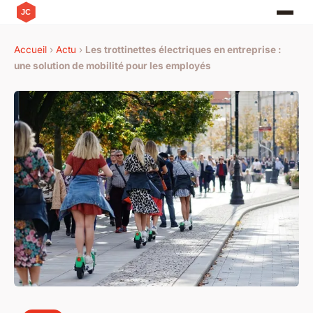
Accueil
›
Actu
›
Les trottinettes électriques en entreprise :
une solution de mobilité pour les employés