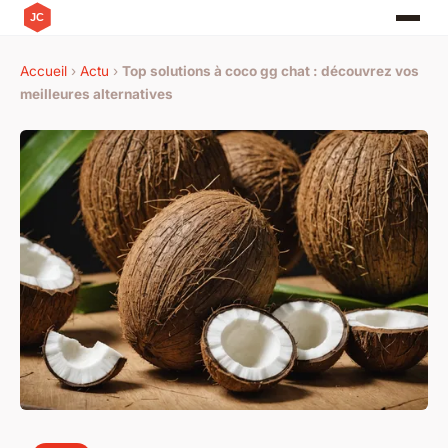
Accueil
›
Actu
›
Top solutions à coco gg chat : découvrez vos
meilleures alternatives