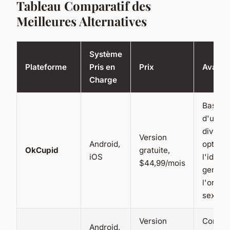
Tableau Comparatif des
Meilleures Alternatives
Système
Plateforme
Pris en
Prix
Avanta
Charge
Base
d'utilis
diversif
Version
Android,
options
OkCupid
gratuite,
iOS
l'identi
$44,99/mois
genre e
l'orient
sexuell
Version
Commun
Android,