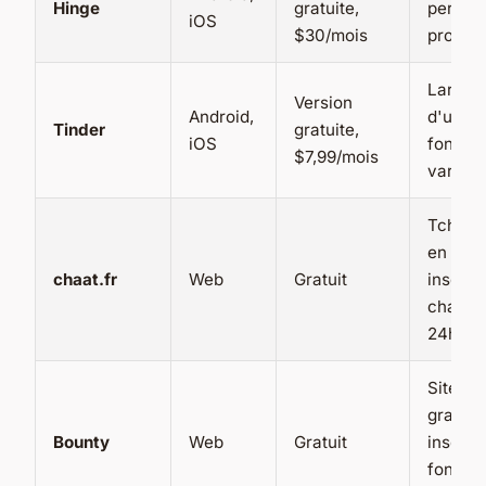
Hinge
gratuite,
pertine
iOS
$30/mois
profil d
Large 
Version
Android,
d'utilis
Tinder
gratuite,
iOS
fonctio
$7,99/mois
variées
Tchat g
en lign
chaat.fr
Web
Gratuit
inscript
chat en
24h/24 
Site de
gratuit
Bounty
Web
Gratuit
inscript
fonctio