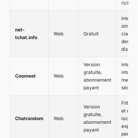
riches
Interfa
simple 
net-
Web
Gratuit
claire, 
tchat.info
des sal
discuss
Version
Interfa
gratuite,
intuitiv
Coomeet
Web
abonnement
mesure
payant
sécurit
Filtres
Version
et de
gratuite,
Chatrandom
Web
localisa
abonnement
expéri
payant
person