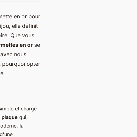
mette en or pour
u, elle définit
oire. Que vous
mettes en or
se
z avec nous
t pourquoi opter
e.
n
simple et chargé
e
plaque
qui,
oderne, la
 d'une