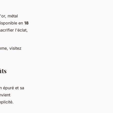
'or, métal
 Disponible en
18
crifier l'éclat,
mme, visitez
ûts
n épuré et sa
vient
plicité.