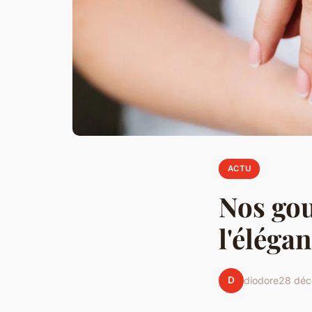
ACTU
Nos gou
l'éléga
D
diodore
28 dé