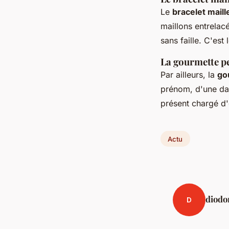
Le
bracelet mail
maillons entrelac
sans faille. C'est 
La gourmette pe
Par ailleurs, la
go
prénom, d'une dat
présent chargé d'
Actu
diodo
D