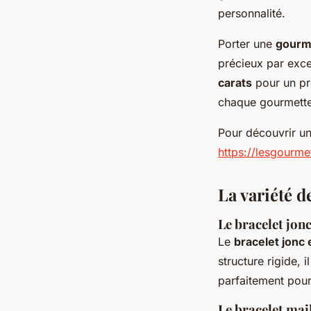
personnalité.
Porter une
gourm
précieux par excel
carats
pour un pr
chaque gourmette 
Pour découvrir un
https://lesgourm
La variété d
Le bracelet jonc 
Le
bracelet jonc
structure rigide,
parfaitement pour 
Le bracelet mail