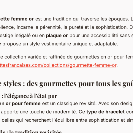
ette femme or
est une tradition qui traverse les époques. L
lence, incarne la pérennité, la pureté et la sophistication.
estige inégalé ou en
plaque or
pour une accessibilité sans sa
propose un style vestimentaire unique et adaptable.
e collection variée et raffinée de gourmettes en or pour fe
ettesfrancaises.com/collections/gourmette-femme-or
.
e styles : des gourmettes pour tous les go
: l'élégance à l'état pur
 en or pour femme
est un classique revisité. Avec son desig
 il apporte une touche de modernité. Ce
type de bracelet
con
celles qui recherchent l'équilibre entre sophistication et sim
le : la tradition revisitée