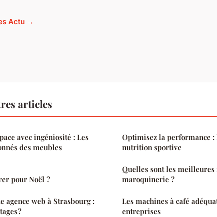
les Actu →
res articles
ace avec ingéniosité : Les
Optimisez la performance : l
onnés des meubles
nutrition sportive
Quelles sont les meilleure
rer pour Noël ?
maroquinerie ?
e agence web à Strasbourg :
Les machines à café adéquat
tages ?
entreprises